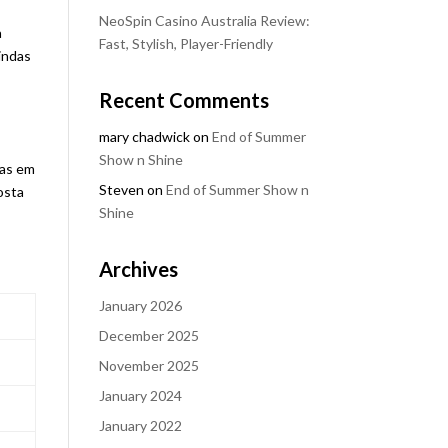
NeoSpin Casino Australia Review:
a
Fast, Stylish, Player-Friendly
indas
Recent Comments
mary chadwick
on
End of Summer
Show n Shine
tas em
Steven
on
End of Summer Show n
osta
Shine
Archives
January 2026
December 2025
November 2025
January 2024
January 2022