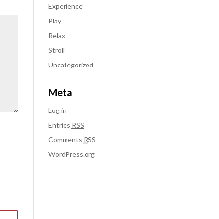
Experience
Play
Relax
Stroll
Uncategorized
Meta
Log in
Entries
RSS
Comments
RSS
WordPress.org