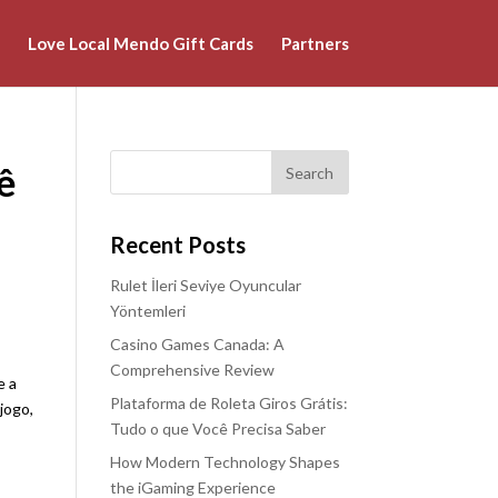
Love Local Mendo Gift Cards
Partners
ê
Recent Posts
Rulet İleri Seviye Oyuncular
Yöntemleri
Casino Games Canada: A
Comprehensive Review
e a
Plataforma de Roleta Giros Grátis:
jogo,
Tudo o que Você Precisa Saber
How Modern Technology Shapes
the iGaming Experience