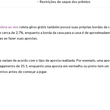
– Restrições de saque dos prêmios
oleta ao vivo
roleta giros grátis também possui suas próprias bordas da c
de cerca de 2,7%, enquanto a borda da casa para a casa é de aproximada
s ao fazer suas apostas.
s variam de acordo com o tipo de aposta realizada. Por exemplo, uma apo
pagamento de 35:1, enquanto uma aposta em vermelho ou preto tem um
ntos antes de começar a jogar.