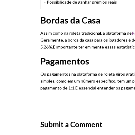
– Possibilidade de ganhar prêmios reais
Bordas da Casa
Assim como na roleta tradicional, a plataforma de
R
Geralmente, a borda da casa para os jogadores é 
5,26%.É importante ter em mente essas estatística
Pagamentos
Os pagamentos na plataforma de roleta giros gráti
simples, como em um número específico, tem um 
pagamento de 1:1.É essencial entender os pagame
Submit a Comment